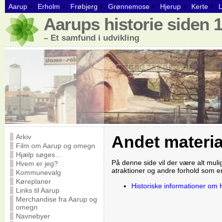
Aarup
Erholm
Frøbjerg
Grønnemose
Hjerup
Kerte
Aarups historie siden 
– Et samfund i udvikling
Andet materi
Arkiv
Film om Aarup og omegn
Hjælp søges…
På denne side vil der være alt muli
Hvem er jeg?
atraktioner og andre forhold som er 
Kommunevalg
Køreplaner
Historiske informationer om 
Links til Aarup
Merchandise fra Aarup og
omegn
Navnebyer