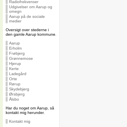
Radiofrekvenser
Udgivelser om Aarup og
omegn
Aarup på de sociale
medier
Oversigt over stederne i
den gamle Aarup kommune.
Aarup
Erholm
Frøbjerg
Grønnemose
Hjerup
Kerte
Ladegård
Orte
Rørup
Skydebjerg
Ørsbjerg
Ålsbo
Har du noget om Aarup, så
kontakt mig herunder.
Kontakt mig