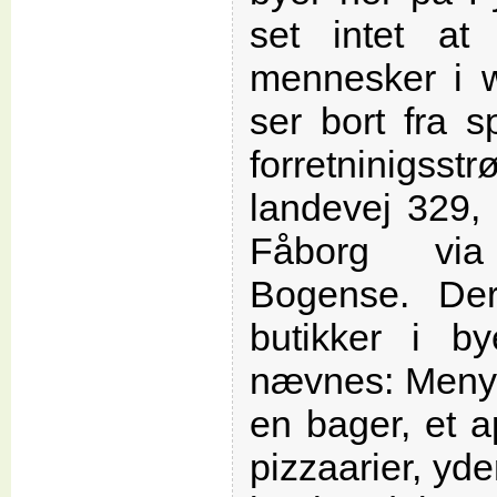
set intet at
mennesker i w
ser bort fra s
forretninigs
landevej 329, 
Fåborg via
Bogense. De
butikker i b
nævnes: Meny,
en bager, et 
pizzaarier, yder