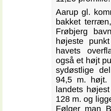
Aarup gl. kom
bakket terræn,
Frøbjerg bav
højeste punk
havets overf
også et højt pu
sydøstlige d
94,5 m. højt.
landets højes
128 m. og ligg
Følger man B