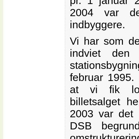
pr. 1 januar 
2004 var d
indbyggere.
Vi har som de
indviet den
stationsbygni
februar 1995.
at vi fik l
billetsalget h
2003 var det 
DSB begrun
omstrukturerin