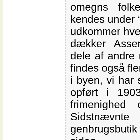
omegns folk
kendes under “
udkommer hver
dækker Ass
dele af andre
findes også fl
i byen, vi har
opført i 1903
frimenighed 
Sidstnæv
genbrugsbutik