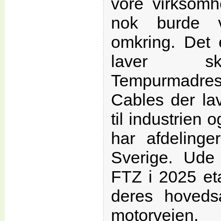
vore virksomh
nok burde 
omkring. De
laver s
Tempurmadr
Cables der lav
til industrien
har afdeling
Sverige. Ude
FTZ i 2025 etab
deres hoved
motorveje