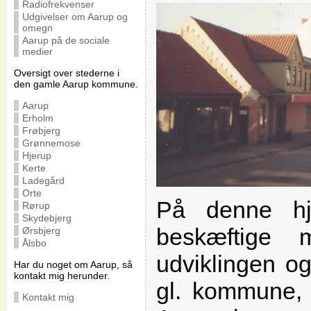
Radiofrekvenser
Udgivelser om Aarup og
omegn
Aarup på de sociale
medier
Oversigt over stederne i
den gamle Aarup kommune.
Aarup
Erholm
Frøbjerg
Grønnemose
Hjerup
Kerte
Ladegård
Orte
På denne hj
Rørup
Skydebjerg
beskæftige
Ørsbjerg
Ålsbo
udviklingen o
Har du noget om Aarup, så
kontakt mig herunder.
gl. kommune, 
Kontakt mig