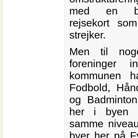
med en bil
rejsekort so
strejker.
Men til nog
foreninger 
kommunen har
Fodbold, Hånd
og Badminton
her i byen 
samme niveau
byer her på Fy