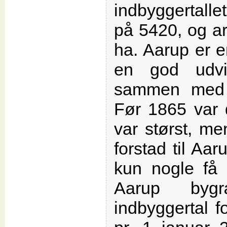
indbyggertalle
på 5420, og ar
ha. Aarup er e
en god udvi
sammen med 
Før 1865 var 
var størst, m
forstad til Aa
kun nogle få 
Aarup byg
indbyggertal f