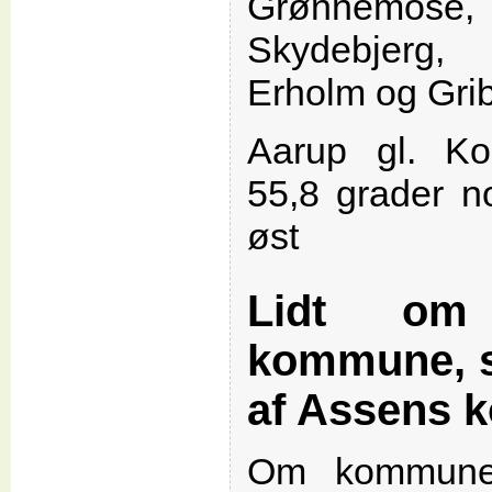
Grønnemose, 
Skydebjerg,
Erholm og Gri
Aarup gl. K
55,8 grader n
øst
Lidt om
kommune, s
af Assens 
Om kommune