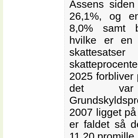
Assens siden 
26,1%, og e
8,0% samt b
hvilke er en 
skattesats
skatteproce
2025 forbliver
det va
Grundskyldsp
2007 ligget på
er faldet så 
11,20 promille.