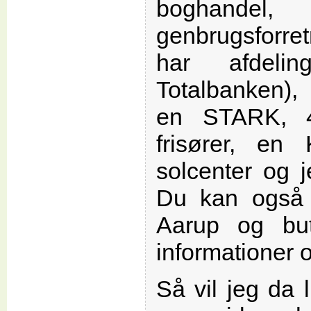
boghandel,
genbrugsforre
har afdelin
Totalbanken), 
en STARK, 4 
frisører, e
solcenter og 
Du kan også
Aarup og but
informationer 
Så vil jeg da 