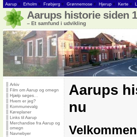
Aarup
Erholm
Frøbjerg
Grønnemose
Hjerup
Kerte
Aarups historie siden 
– Et samfund i udvikling
Aarups hi
Arkiv
Film om Aarup og omegn
Hjælp søges…
Hvem er jeg?
nu
Kommunevalg
Køreplaner
Links til Aarup
Merchandise fra Aarup og
Velkommen t
omegn
Navnebyer