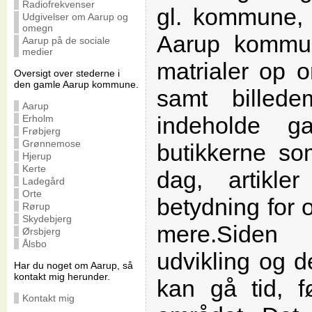
Radiofrekvenser
gl. kommune, 
Udgivelser om Aarup og
omegn
Aarup kommu
Aarup på de sociale
medier
matrialer op 
Oversigt over stederne i
den gamle Aarup kommune.
samt billedem
Aarup
indeholde g
Erholm
Frøbjerg
Grønnemose
butikkerne so
Hjerup
Kerte
dag, artikl
Ladegård
Orte
betydning for
Rørup
Skydebjerg
mere.Siden
Ørsbjerg
Ålsbo
udvikling og d
Har du noget om Aarup, så
kontakt mig herunder.
kan gå tid, f
Kontakt mig