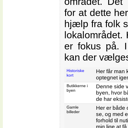
området. Det
for at dette h
hjælp fra folk 
lokalområdet. 
er fokus på. 
kan der vælge
Historiske
Her får man 
kort
optegnet ige
Butikkerne i
Denne side vi
byen
byen, hvor b
de har eksist
Gamle
Her er både of
billeder
se, og med e
forhold til n
mig lige at f