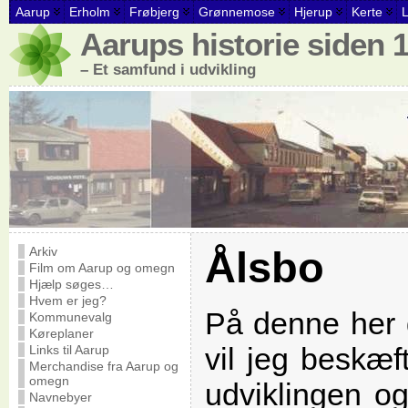
Aarup
Erholm
Frøbjerg
Grønnemose
Hjerup
Kerte
Aarups historie siden 
– Et samfund i udvikling
Ålsbo
Arkiv
Film om Aarup og omegn
Hjælp søges…
Hvem er jeg?
På denne her 
Kommunevalg
Køreplaner
vil jeg beskæ
Links til Aarup
Merchandise fra Aarup og
omegn
udviklingen o
Navnebyer