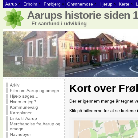
Aarup
Erholm
Frøbjerg
Grønnemose
Hjerup
Kerte
Aarups historie siden 
– Et samfund i udvikling
Kort over Frø
Arkiv
Film om Aarup og omegn
Hjælp søges…
Der er igennem mange år tegnet vej
Hvem er jeg?
Kommunevalg
Klik på billederne for at se kortene i
Køreplaner
Links til Aarup
Merchandise fra Aarup og
omegn
Navnebyer