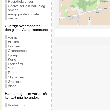
Radiofrekvenser
Udgivelser om Aarup og
omegn
Aarup på de sociale
medier
Oversigt over stederne i
den gamle Aarup kommune.
Aarup
Erholm
Frøbjerg
Grønnemose
Hjerup
Kerte
Ladegård
Orte
Rørup
Skydebjerg
Ørsbjerg
Ålsbo
Har du noget om Aarup, så
kontakt mig herunder.
Kontakt mig