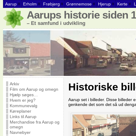
Aarup
Erholm
Frøbjerg
Grønnemose
Hjerup
Kerte
Aarups historie siden 
– Et samfund i udvikling
Historiske bil
Arkiv
Film om Aarup og omegn
Hjælp søges…
Aarup set i billeder. Disse billeder
Hvem er jeg?
genkende det som det så ud deng
Kommunevalg
Køreplaner
Links til Aarup
Merchandise fra Aarup og
omegn
Navnebyer