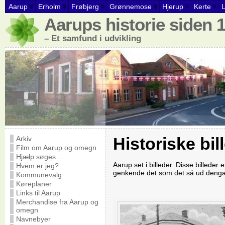
Aarup
Erholm
Frøbjerg
Grønnemose
Hjerup
Kerte
Aarups historie siden 
– Et samfund i udvikling
Historiske bil
Arkiv
Film om Aarup og omegn
Hjælp søges…
Aarup set i billeder. Disse billeder
Hvem er jeg?
genkende det som det så ud deng
Kommunevalg
Køreplaner
Links til Aarup
Merchandise fra Aarup og
omegn
Navnebyer